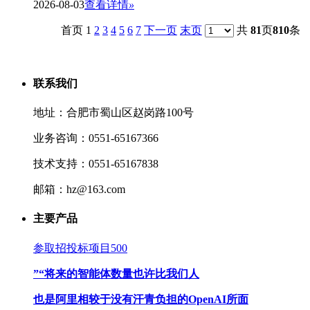
2026-08-03
查看详情
»
首页 1
2
3
4
5
6
7
下一页
末页
共
81
页
810
条
联系我们
地址：合肥市蜀山区赵岗路100号
业务咨询：0551-65167366
技术支持：0551-65167838
邮箱：hz@163.com
主要产品
参取招投标项目500
”“将来的智能体数量也许比我们人
也是阿里相较于没有汗青负担的OpenAI所面