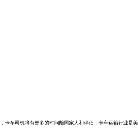
，卡车司机将有更多的时间陪同家人和伴侣，卡车运输行业是美国