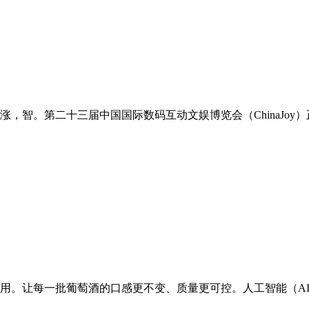
智。第二十三届中国国际数码互动文娱博览会（ChinaJoy）正
。让每一批葡萄酒的口感更不变、质量更可控。人工智能（AI）