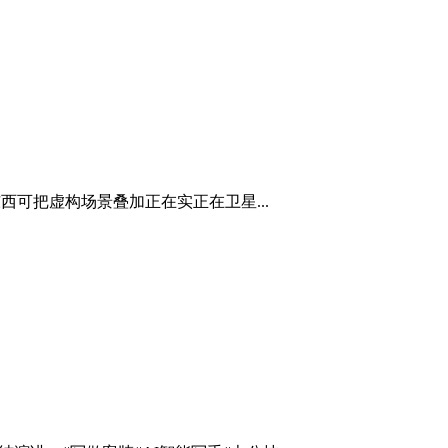
可把虚构场景叠加正在实正在卫星...