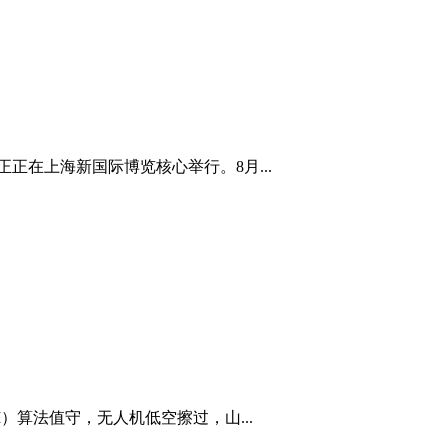
正在上海新国际博览核心举行。8月...
算法值守，无人机低空擦过，山...