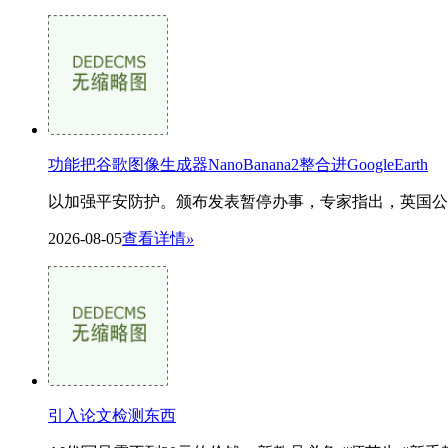
功能把谷歌图像生成器NanoBanana2整合进GoogleEarth
以加强平安防护。颁布发表暂停办事，专家指出，英国公司
2026-08-05
查看详情
»
引入论文检测东西