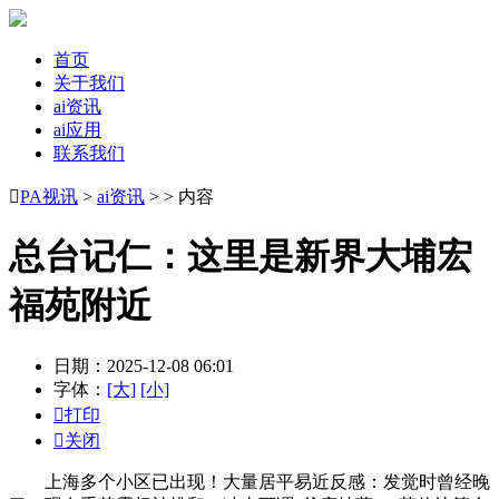
首页
关于我们
ai资讯
ai应用
联系我们

PA视讯
>
ai资讯
> > 内容
总台记仁：这里是新界大埔宏
福苑附近
日期：2025-12-08 06:01
字体：
[大]
[小]

打印

关闭
上海多个小区已出现！大量居平易近反感：发觉时曾经晚